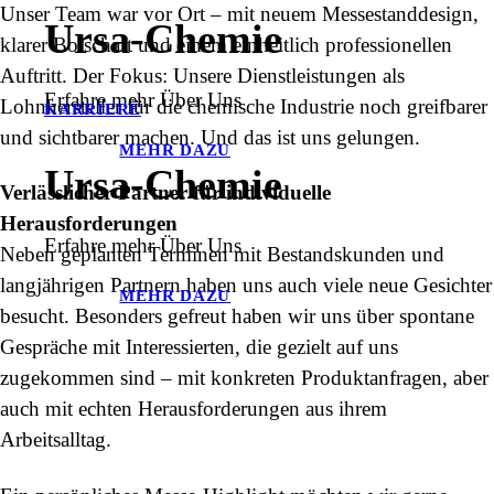
Unser Team war vor Ort – mit neuem Messestanddesign,
Ursa-Chemie
klarer Botschaft und einem einheitlich professionellen
Auftritt. Der Fokus: Unsere Dienstleistungen als
Erfahre mehr Über Uns
Lohnhersteller für die chemische Industrie noch greifbarer
KARRIERE
und sichtbarer machen. Und das ist uns gelungen.
MEHR DAZU
Ursa-Chemie
Verlässlicher Partner für individuelle
Herausforderungen
Erfahre mehr Über Uns
Neben geplanten Terminen mit Bestandskunden und
langjährigen Partnern haben uns auch viele neue Gesichter
MEHR DAZU
besucht. Besonders gefreut haben wir uns über spontane
Gespräche mit Interessierten, die gezielt auf uns
zugekommen sind – mit konkreten Produktanfragen, aber
auch mit echten Herausforderungen aus ihrem
Arbeitsalltag.