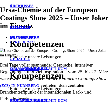
AKTUELLES
ÜBER UNS
Ursa-Chemie auf der European
Coatings Show 2025 – Unser Joker
im Einsatz
GEDACHT.
EFFIZIENT.
MEDIACENTER
URSACHEMIE
AKTUELLES
Kompetenzen
APRIL 8, 2025
Entdecke unsere Leistungen
GEDACHT.
Drei Tage voller spannender Gespräche, intensiver
MEHR DAZU
ZUSAMMENARBEIT MIT UCM
MEDIACENTER
Begegnungen und viel Inspiration – vom 25. bis 27. März
Kompetenzen
waren wir als Aussteller auf der
European Coatings Show
vertreten, dem zentralen
(ECS)
IN NÜRNBERG
Entdecke unsere Leistungen
Branchentreffpunkt der internationalen Lack- und
Farbenindustrie.
MEHR DAZU
KARRIERE
ZUSAMMENARBEIT MIT UCM